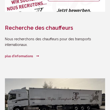
DE
FR
EN
Recherche des chauffeurs
Nous recherchons des chauffeurs pour des transports
internationaux.
Des livraisons rapides et fiables
plus d'informations
Certification GMP
Pour le respect de l’environnement
…
À propos de nous
Feipa Transport