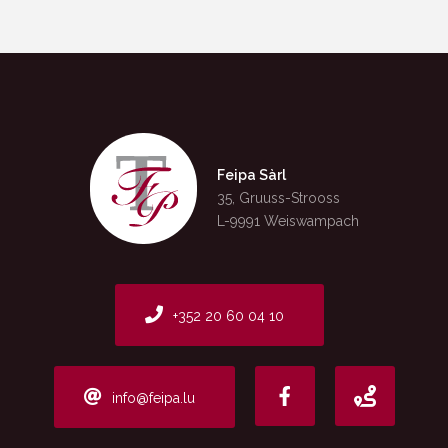
Feipa Sàrl
35, Gruuss-Strooss
L-9991 Weiswampach
+352 20 60 04 10
info@feipa.lu