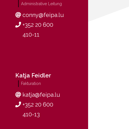
Administrative Leitung
conny@feipa.lu
+352 20 600
410-11
Katja Feidler
Fakturation
katja@feipa.lu
+352 20 600
DE
FR
EN
410-13