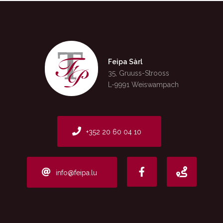
News
Feipa Sàrl
KONTAKT
BEWIRB DICH HIER
35, Gruuss-Strooss
L-9991 Weiswampach
+352 20 60 04 10
info@feipa.lu