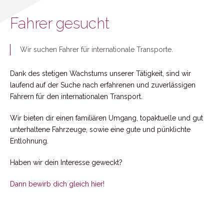
Fahrer gesucht
DE
FR
EN
Wir suchen Fahrer für internationale Transporte.
Dank des stetigen Wachstums unserer Tätigkeit, sind wir
Schnelle und zuverlässige
laufend auf der Suche nach erfahrenen und zuverlässigen
Fahrern für den internationalen Transport.
Lieferungen
Wir bieten dir einen familiären Umgang, topaktuelle und gut
GMP-Zertifizierung
unterhaltene Fahrzeuge, sowie eine gute und pünklichte
Entlohnung.
Der Umwelt zuliebe…
Haben wir dein Interesse geweckt?
Über uns
Dann bewirb dich gleich hier!
Feipa Transport
Jobs